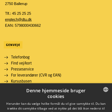
2750 Ballerup
Tlf.: 45 25 25 25
engtech@dtu.dk
EAN: 5798000430662
GENVEJE
Telefonbog
Find vej/kort
Presseservice
For leverandører (CVR og EAN)
Kursusbasen
Studieinformation for studerende
Denne hjemmeside bruger
DTU Inside (login)
cookies
DTU Adgangskursus
DANISH
Herunder kan du vælge hvilke formål du vil give samtykke til. Du kan
Job og Karriere
trække dit samtykke tilbage ved at trykke på det blå ikon nederst til
DTU Alumni
DANISH