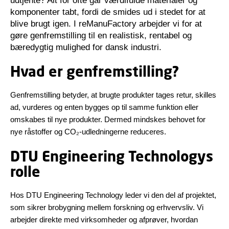
udtjente? Alt for ofte går værdifulde materialer og
komponenter tabt, fordi de smides ud i stedet for at
blive brugt igen. I reManuFactory arbejder vi for at
gøre genfremstilling til en realistisk, rentabel og
bæredygtig mulighed for dansk industri.
Hvad er genfremstilling?
Genfremstilling betyder, at brugte produkter tages retur, skilles
ad, vurderes og enten bygges op til samme funktion eller
omskabes til nye produkter. Dermed mindskes behovet for
nye råstoffer og CO₂-udledningerne reduceres.
DTU Engineering Technologys
rolle
Hos DTU Engineering Technology leder vi den del af projektet,
som sikrer brobygning mellem forskning og erhvervsliv. Vi
arbejder direkte med virksomheder og afprøver, hvordan