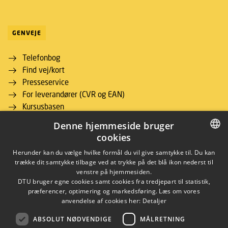
GENVEJE
Telefonbog
Find vej/kort
Presseservice
For leverandører (CVR og EAN)
Kursusbasen
Studieinformation for studerende
Denne hjemmeside bruger
DTU Inside (login)
cookies
DTU Adgangskursus
DANISH
Herunder kan du vælge hvilke formål du vil give samtykke til. Du kan
Job og Karriere
trække dit samtykke tilbage ved at trykke på det blå ikon nederst til
DTU Alumni
DANISH
venstre på hjemmesiden.
Webshop
DTU bruger egne cookies samt cookies fra tredjepart til statistik,
ENGLISH
præferencer, optimering og markedsføring. Læs om vores
DTU Bibliotek
anvendelse af cookies her:
Detaljer
DTU Orbit (Forskningsdatabase)
ABSOLUT NØDVENDIGE
MÅLRETNING