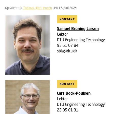
Opdateret af
Thomas Hjort Jensen
den 17. juni 2025
KONTAKT
Samuel Brüning Larsen
Lektor
DTU Engineering Technology
93 51 07 84
sbla@dtu.dk
KONTAKT
Lars Bock-Poulsen
Lektor
DTU Engineering Technology
22 95 01 31