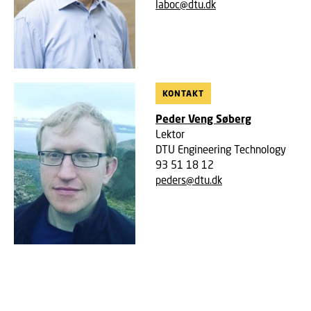
laboc@dtu.dk
KONTAKT
Peder Veng Søberg
Lektor
DTU Engineering Technology
93 51 18 12
peders@dtu.dk