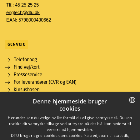
Tlf.: 45 25 25 25
engtech@dtu.dk
EAN: 5798000430662
GENVEJE
Telefonbog
Find vej/kort
Presseservice
For leverandører (CVR og EAN)
Kursusbasen
Studieinformation for studerende
Denne hjemmeside bruger
DTU Inside (login)
cookies
DTU Adgangskursus
DANISH
Herunder kan du vælge hvilke formål du vil give samtykke til. Du kan
Job og Karriere
trække dit samtykke tilbage ved at trykke på det blå ikon nederst til
DTU Alumni
DANISH
venstre på hjemmesiden.
Webshop
DTU bruger egne cookies samt cookies fra tredjepart til statistik,
ENGLISH