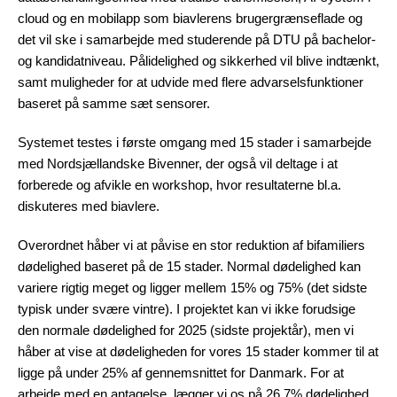
cloud og en mobilapp som biavlerens brugergrænseflade og
det vil ske i samarbejde med studerende på DTU på bachelor-
og kandidatniveau. Pålidelighed og sikkerhed vil blive indtænkt,
samt muligheder for at udvide med flere advarselsfunktioner
baseret på samme sæt sensorer.
Systemet testes i første omgang med 15 stader i samarbejde
med Nordsjællandske Bivenner, der også vil deltage i at
forberede og afvikle en workshop, hvor resultaterne bl.a.
diskuteres med biavlere.
Overordnet håber vi at påvise en stor reduktion af bifamiliers
dødelighed baseret på de 15 stader. Normal dødelighed kan
variere rigtig meget og ligger mellem 15% og 75% (det sidste
typisk under svære vintre). I projektet kan vi ikke forudsige
den normale dødelighed for 2025 (sidste projektår), men vi
håber at vise at dødeligheden for vores 15 stader kommer til at
ligge på under 25% af gennemsnittet for Danmark. For at
arbejde med en antagelse, lægger vi os på 26,7% dødelighed